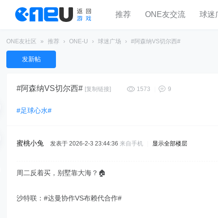
推荐
ONE友交流
球迷
ONE友社区
»
推荐
›
ONE-U
›
球迷广场
›
#阿森纳VS切尔西#
发新帖
#阿森纳VS切尔西#
[复制链接]
1573
|
9
#足球心水#
蜜桃小兔
发表于 2026-2-3 23:44:36
来自手机
|
显示全部楼层
周二反着买，别墅靠大海？🏠
沙特联：#达曼协作VS布赖代合作#