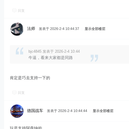
回复
法师
发表于 2026-2-4 10:44:37
|
显示全部楼层
bjc4845 发表于 2026-2-4 10:44
牛逼，看来大家都是同路
肯定是巧去支持一下的
回复
德国战车
发表于 2026-2-4 10:44:44
|
显示全部楼层
玩是支持阿森纳的