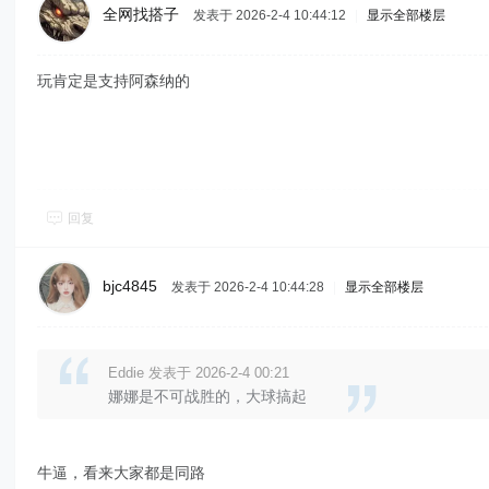
全网找搭子
发表于 2026-2-4 10:44:12
|
显示全部楼层
玩肯定是支持阿森纳的
回复
bjc4845
发表于 2026-2-4 10:44:28
|
显示全部楼层
Eddie 发表于 2026-2-4 00:21
娜娜是不可战胜的，大球搞起
牛逼，看来大家都是同路