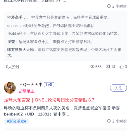
吹田球场拉开帷幕，大阪钢巴坐 ...
2 小时前
性爱高手
：。 推荐方向只是赛前参考，保持理性看球最重要。
chnnic
：日职联竞争激烈，任何球队都不能轻易低估
小泽玛利亚
：主队近期火力释放明显，希望能够把优势转化为结果。
逆袭
：这场比赛看点十足，期待双方打出精彩对决。
哪有赌狗天天输
：浦和红钻需要改善进攻端表现，否则客场压力会很
大。
0人赞过
553
14
0
三Q一天天中
Lv8
关注
超级版主
足球大预言家｜ONEU论坛每日比分竞猜贴 8.7
昨晚的呕血杯不负周四杀人夜的美名，竞猜差点就全军覆没 恭喜：
benben82（UID：11881）猜中塞 ...
#彩金派发#
2 小时前