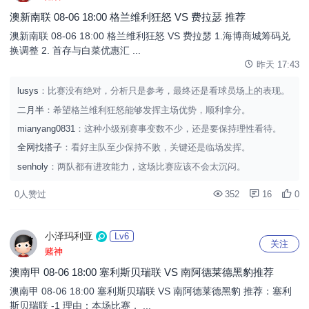
澳新南联 08-06 18:00 格兰维利狂怒 VS 费拉瑟 推荐
澳新南联 08-06 18:00 格兰维利狂怒 VS 费拉瑟 1.海博商城筹码兑
换调整 2. 首存与白菜优惠汇 ...
昨天 17:43
lusys
：比赛没有绝对，分析只是参考，最终还是看球员场上的表现。
二月半
：希望格兰维利狂怒能够发挥主场优势，顺利拿分。
mianyang0831
：这种小级别赛事变数不少，还是要保持理性看待。
全网找搭子
：看好主队至少保持不败，关键还是临场发挥。
senholy
：两队都有进攻能力，这场比赛应该不会太沉闷。
0人赞过
352
16
0
小泽玛利亚
Lv6
关注
赌神
澳南甲 08-06 18:00 塞利斯贝瑞联 VS 南阿德莱德黑豹推荐
澳南甲 08-06 18:00 塞利斯贝瑞联 VS 南阿德莱德黑豹 推荐：塞利
斯贝瑞联 -1 理由：本场比赛， ...