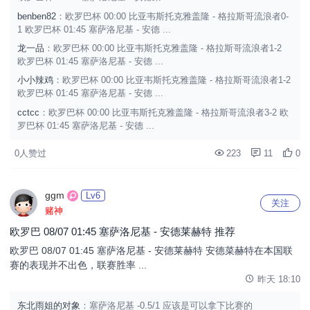
benben82
：欧罗巴杯 00:00 比亚韦斯托克雅盖隆 - 格拉斯哥流浪者0-
1 欧罗巴杯 01:45 塞萨洛尼基 - 安德 ...
龙一品
：欧罗巴杯 00:00 比亚韦斯托克雅盖隆 - 格拉斯哥流浪者1-2
欧罗巴杯 01:45 塞萨洛尼基 - 安德 ...
小小辣鸡
：欧罗巴杯 00:00 比亚韦斯托克雅盖隆 - 格拉斯哥流浪者1-2
欧罗巴杯 01:45 塞萨洛尼基 - 安德 ...
cctcc
：欧罗巴杯 00:00 比亚韦斯托克雅盖隆 - 格拉斯哥流浪者3-2 欧
罗巴杯 01:45 塞萨洛尼基 - 安德 ...
0人赞过
223
11
0
ggm
Lv6
关注
赌神
欧罗巴 08/07 01:45 塞萨洛尼基 - 安德莱赫特 推荐
欧罗巴 08/07 01:45 塞萨洛尼基 - 安德莱赫特 安德菜赫特在本国联
赛的表现并不出色，联赛胜率 ...
昨天 18:10
东北雨姐的对象
：塞萨洛尼基 -0.5/1 应该是可以拿下比赛的