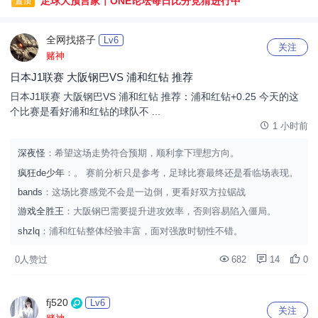
足球大预言家｜ONE论坛每日比分竞猜进行中
全网找搭子
Lv6
关注
赌神
日本J1联赛 大阪钢巴VS 浦和红钻 推荐
日本J1联赛 大阪钢巴VS 浦和红钻 推荐：浦和红钻+0.25 今天的这
个比赛是看好浦和红钻的球队不 ...
1 小时前
深夜怪
：希望这场走势符合预期，顺利拿下理想方向。
疯狂de少年
：。 赛前分析只是参考，足球比赛最终还是看临场表现。
bands
：这场比赛感觉不会是一边倒，更看好双方拉锯战
游戏全胜王
：大阪钢巴需要提升进攻效率，否则容易陷入僵局。
shzlq
：浦和红钻整体经验丰富，面对强敌时韧性不错。
0人赞过
682
14
0
fj520
Lv6
关注