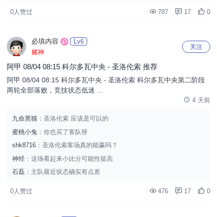
0人赞过
787
17
0
必填内容
Lv6
关注
赌神
阿甲 08/04 08:15 科尔多瓦中央 - 圣洛伦索 推荐
阿甲 08/04 08:15 科尔多瓦中央 - 圣洛伦索 科尔多瓦中央第二阶段
两轮全部落败，竞技状态低迷 ...
4 天前
九命黑猫
：圣洛伦索 应该是可以的
蜜桃小兔
：你也买了客队呀
shk8716
：圣洛伦索客场真的能赢吗？
神经
：这场看起来小比分可能性挺高
石磊
：主队最近状态确实有点差
0人赞过
476
17
0