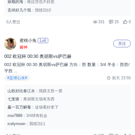
旅顺的海
：格拉茨也不好惹
丢掉好几个我
：我猜2比0
0人赞过
331
25
0
蜜桃小兔
Lv6
关注
赌神
002 欧冠杯 00:30 奥胡斯vs萨巴赫
002 欧冠杯 00:30 奥胡斯vs萨巴赫 方向：胜 数量：3/4 半全：胜胜/
平胜 ...
#足球心水#
前天 23:55
山歌好比春江水
：我跟主胜一票
七笼猪
：奥胡斯主场有东西
赢一百万解毒
：这场看好拿下
moi7889
：3/4球有机会
icelymoon
：我猜2比1