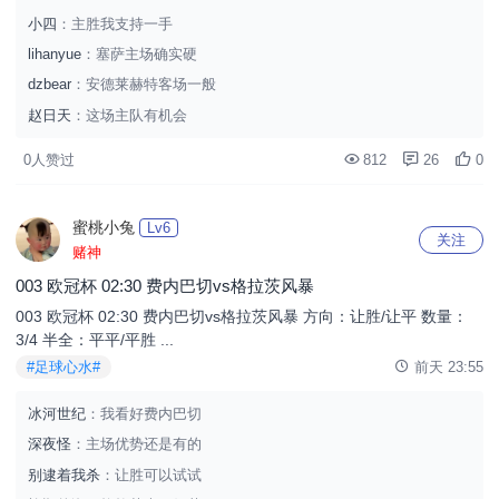
小四
：主胜我支持一手
lihanyue
：塞萨主场确实硬
dzbear
：安德莱赫特客场一般
赵日天
：这场主队有机会
0人赞过
812
26
0
蜜桃小兔
Lv6
关注
赌神
003 欧冠杯 02:30 费内巴切vs格拉茨风暴
003 欧冠杯 02:30 费内巴切vs格拉茨风暴 方向：让胜/让平 数量：
3/4 半全：平平/平胜 ...
#足球心水#
前天 23:55
冰河世纪
：我看好费内巴切
深夜怪
：主场优势还是有的
别逮着我杀
：让胜可以试试