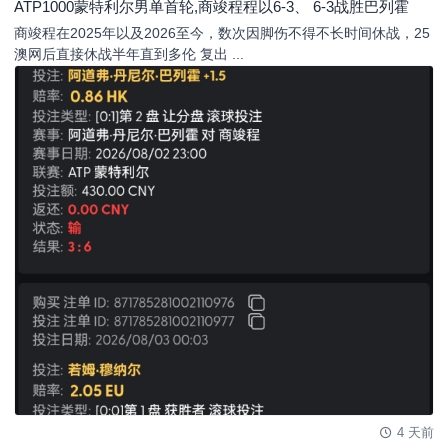
ATP1000蒙特利尔男单首轮,商竣程程以6-3、 6-3战胜巴列霍
商竣程在2025年以及2026至今，数次因脚伤不得不长时间休战，25
澳网后直接休战半年直到多伦 复出 ...
4 天前