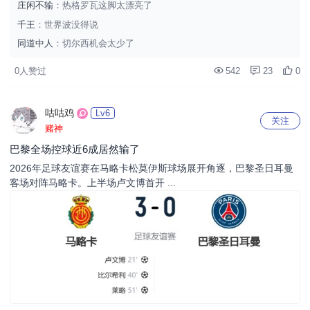
庄闲不输
：热格罗瓦这脚太漂亮了
千王
：世界波没得说
同道中人
：切尔西机会太少了
0人赞过
542
23
0
咕咕鸡
Lv6
关注
赌神
巴黎全场控球近6成居然输了
2026年足球友谊赛在马略卡松莫伊斯球场展开角逐，巴黎圣日耳曼
客场对阵马略卡。上半场卢文博首开 ...