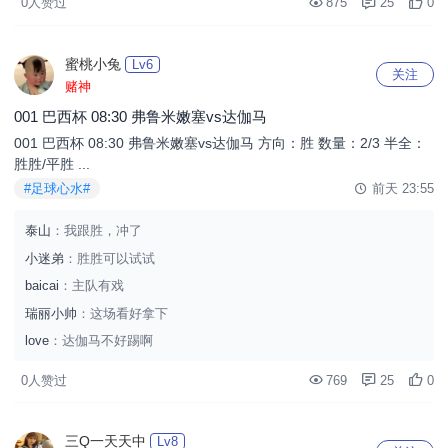
0人赞过
875
25
0
蜜桃小兔
Lv6
关注
赌神
001 巴西杯 08:30 弗鲁米嫩塞vs达伽马
001 巴西杯 08:30 弗鲁米嫩塞vs达伽马 方向：胜 数量：2/3 半全：
胜胜/平胜 ...
#足球心水#
前天 23:55
泰山
：我跟胜，冲了
小迷弟
：胜胜可以试试
baicai
：主队有戏
瑞丽小帅
：这场看好拿下
love
：达伽马不好踢啊
0人赞过
769
25
0
三Q一天天中
Lv8