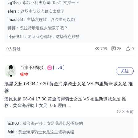
zg185
：索菲亚利夫斯基 -0.5/1 支持一下
sfers
：这场主队状态确实太猛了
imac888
：主场六连胜，含金量可以啊
裤裤
：凯拉特最近也太能赢了吧？
卧薪尝胆
：两队状态都好，这场有点难猜
0人赞过
706
26
0
百撕不得骑姐
Lv6
关注
赌神
澳昆女超 08-04 17:30 黄金海岸骑士女足 VS 布里斯班城女足 推
荐
澳昆女超 08-04 17:30 黄金海岸骑士女足 VS 布里斯班城女足 推
荐：黄金海岸骑士女足 -0.5 理由 ...
3 天前
acff00
：黄金海岸骑士女足我是比较看好的
feiri
：黄金海岸骑士女足这主场确实猛