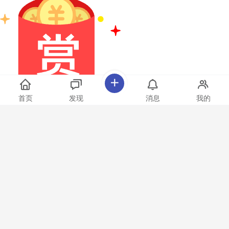
首页
发现
消息
我的
G组由来自欧洲、非洲、亚洲和大洋洲的四支代表队组成：‌比利时‌、‌埃
及‌、‌伊朗‌和‌新西 ...