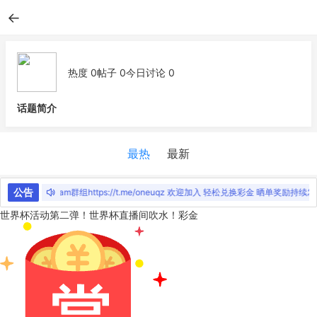
←
热度 0
帖子 0
今日讨论 0
话题简介
最热
最新
公告
官方Telegram群组https://t.me/oneuqz 欢迎加入
轻松兑换彩金
晒单奖励持续发放
世界杯活动第二弹！世界杯直播间吹水！彩金