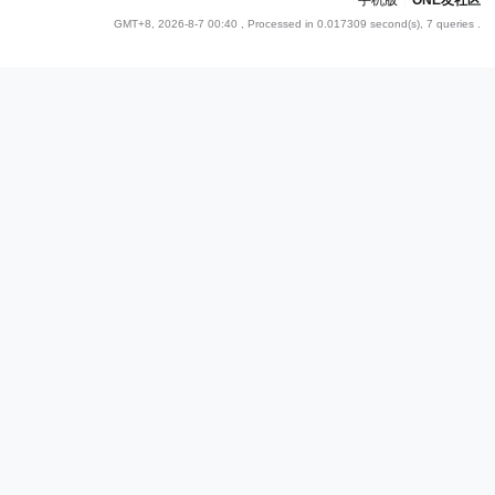
手机版
|
ONE友社区
GMT+8, 2026-8-7 00:40
, Processed in 0.017309 second(s), 7 queries .