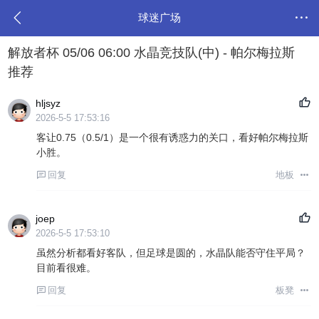
球迷广场
解放者杯 05/06 06:00 水晶竞技队(中) - 帕尔梅拉斯
推荐
hljsyz
2026-5-5 17:53:16
客让0.75（0.5/1）是一个很有诱惑力的关口，看好帕尔梅拉斯
小胜。
回复
地板
joep
2026-5-5 17:53:10
虽然分析都看好客队，但足球是圆的，水晶队能否守住平局？
目前看很难。
回复
板凳