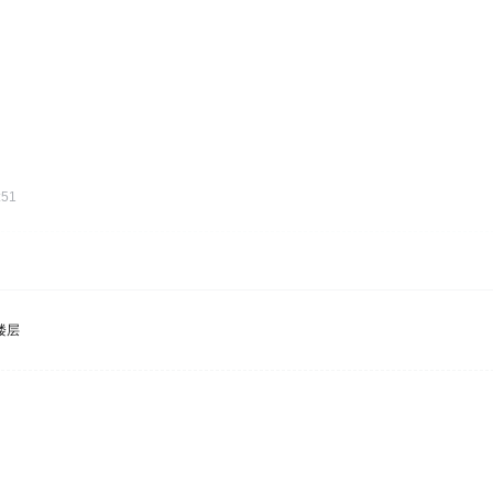
:51
楼层