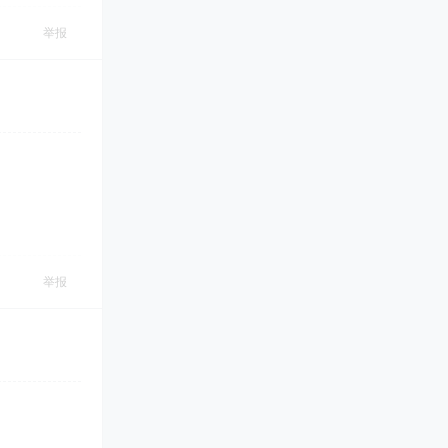
举报
举报