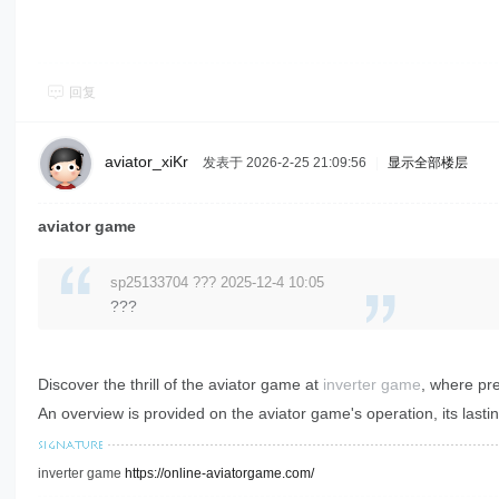
回复
aviator_xiKr
发表于 2026-2-25 21:09:56
|
显示全部楼层
aviator game
sp25133704 ??? 2025-12-4 10:05
???
Discover the thrill of the aviator game at
inverter game
, where pre
An overview is provided on the aviator game's operation, its lastin
inverter game
https://online-aviatorgame.com/