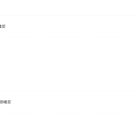
楼层
全部楼层