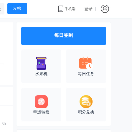
发帖
登录
手机端
每日签到
水果机
每日任务
幸运转盘
积分兑换
50