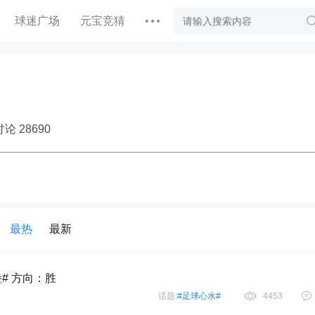
球迷广场
元宝竞猜
论 28690
最热
最新
堡# 方向：胜
话题:
#足球心水#
4453