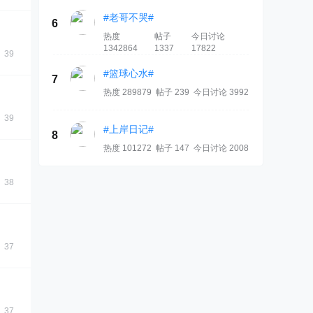
#老哥不哭#
6
热度
帖子
今日讨论
1342864
1337
17822
39
#篮球心水#
7
热度 289879
帖子 239
今日讨论 3992
39
#上岸日记#
8
热度 101272
帖子 147
今日讨论 2008
38
37
37