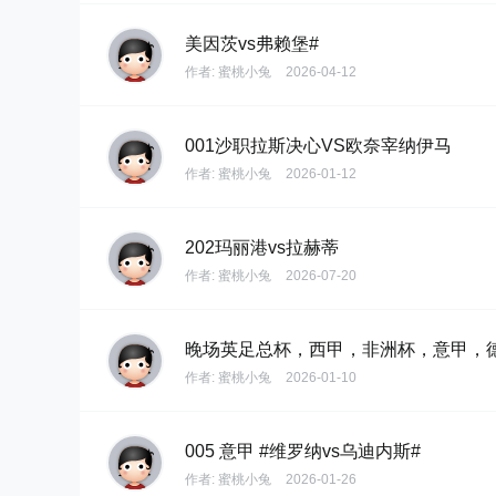
美因茨vs弗赖堡#
作者:
蜜桃小兔
2026-04-12
001沙职拉斯决心VS欧奈宰纳伊马
作者:
蜜桃小兔
2026-01-12
202玛丽港vs拉赫蒂
作者:
蜜桃小兔
2026-07-20
晚场英足总杯，西甲，非洲杯，意甲，
作者:
蜜桃小兔
2026-01-10
005 意甲 #维罗纳vs乌迪内斯#
作者:
蜜桃小兔
2026-01-26