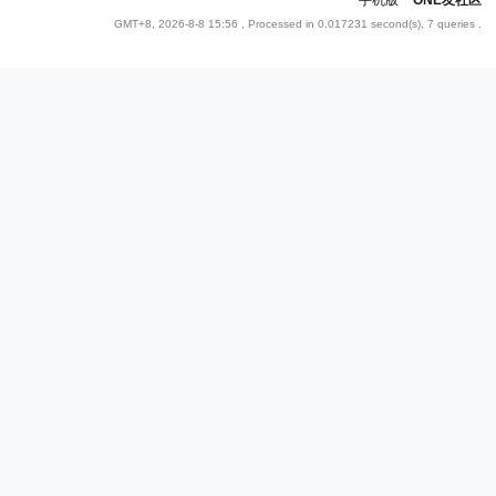
手机版
|
ONE友社区
GMT+8, 2026-8-8 15:56
, Processed in 0.017231 second(s), 7 queries .