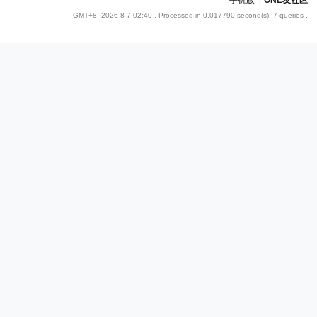
手机版
|
ONE友社区
GMT+8, 2026-8-7 02:40
, Processed in 0.017790 second(s), 7 queries .