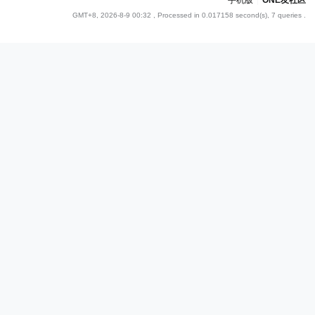
手机版
|
ONE友社区
GMT+8, 2026-8-9 00:32
, Processed in 0.017158 second(s), 7 queries .