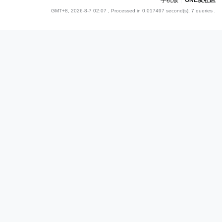
手机版
|
ONE友社区
GMT+8, 2026-8-7 02:07
, Processed in 0.017497 second(s), 7 queries .