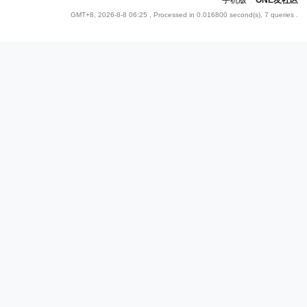
手机版
|
ONE友社区
GMT+8, 2026-8-8 06:25
, Processed in 0.016800 second(s), 7 queries .