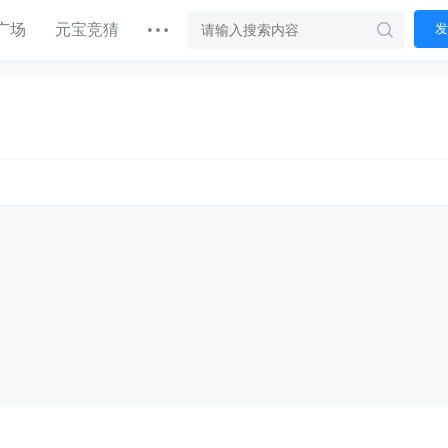
广场
元宝竞猜
发