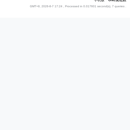
手机版
|
ONE友社区
GMT+8, 2026-8-7 17:24
, Processed in 0.017601 second(s), 7 queries .