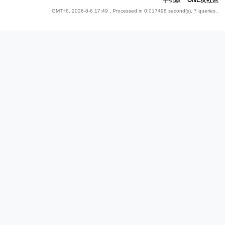
手机版
|
ONE友社区
GMT+8, 2026-8-6 17:49
, Processed in 0.017498 second(s), 7 queries .