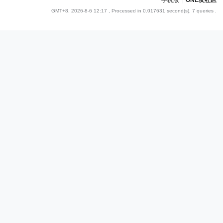
手机版
|
ONE友社区
GMT+8, 2026-8-6 12:17
, Processed in 0.017631 second(s), 7 queries .