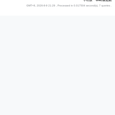
手机版
|
ONE友社区
GMT+8, 2026-8-9 21:29
, Processed in 0.017504 second(s), 7 queries .