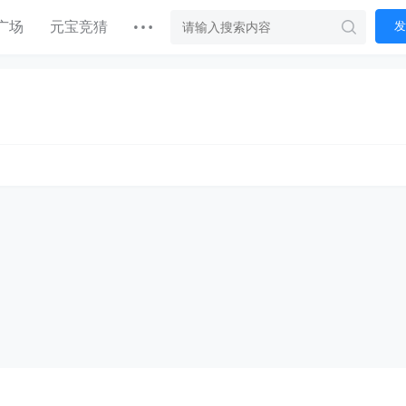
广场
元宝竞猜
发