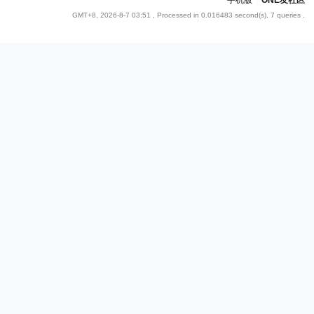
手机版
|
ONE友社区
GMT+8, 2026-8-7 03:51
, Processed in 0.016483 second(s), 7 queries .