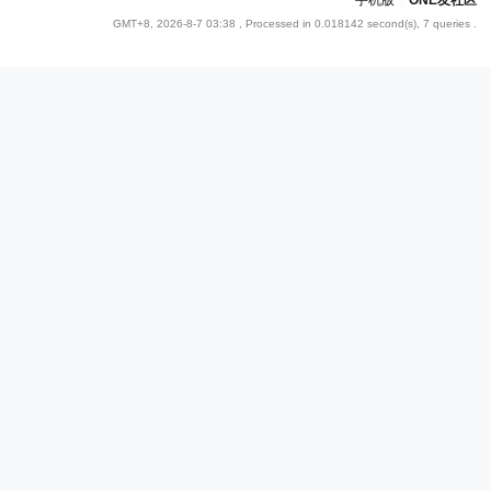
手机版
|
ONE友社区
GMT+8, 2026-8-7 03:38
, Processed in 0.018142 second(s), 7 queries .