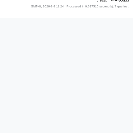
手机版
|
ONE友社区
GMT+8, 2026-8-8 11:24
, Processed in 0.017515 second(s), 7 queries .