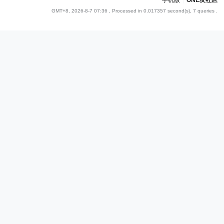
手机版
|
ONE友社区
GMT+8, 2026-8-7 07:36
, Processed in 0.017357 second(s), 7 queries .