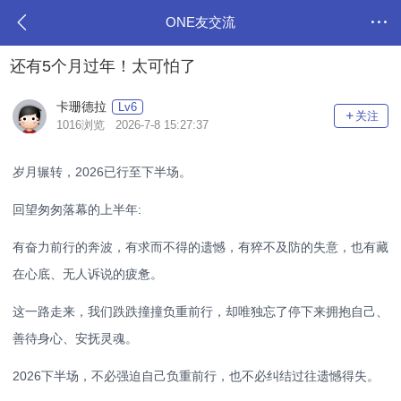
ONE友交流
还有5个月过年！太可怕了
卡珊德拉
Lv6
关注
1016浏览 2026-7-8 15:27:37
岁月辗转，2026已行至下半场。
回望匆匆落幕的上半年:
有奋力前行的奔波，有求而不得的遗憾，有猝不及防的失意，也有藏
在心底、无人诉说的疲惫。
这一路走来，我们跌跌撞撞负重前行，却唯独忘了停下来拥抱自己、
善待身心、安抚灵魂。
2026下半场，不必强迫自己负重前行，也不必纠结过往遗憾得失。