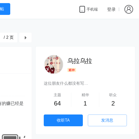
帖
登录
手机端
/ 2 页
乌拉乌拉
赌神
这位朋友什么都没有写…
主题
精华
听众
64
1
2
有的赚已经是
收听TA
发消息