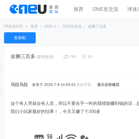
推荐
ONE友交流
球迷
ONE友社区
»
推荐
›
ONE-U
›
ONE友交流
›
金狮三百多
发新帖
金狮三百多
[复制链接]
760
|
16
乌拉乌拉
发表于 2026-7-8 14:59:43
来自手机
|
显示全部楼层
这个有人哭就会有人笑，所以不要在乎一时的我绩能赚到钱的话，
我们小玩家最好的结果！，今天又赚了个200多