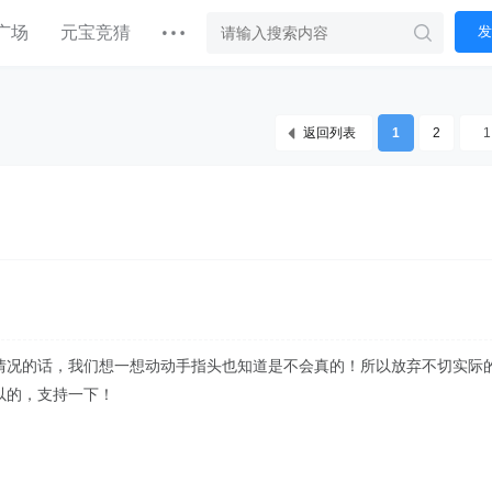
广场
元宝竞猜
发
返回列表
1
2
情况的话，我们想一想动动手指头也知道是不会真的！所以放弃不切实际
以的，支持一下！