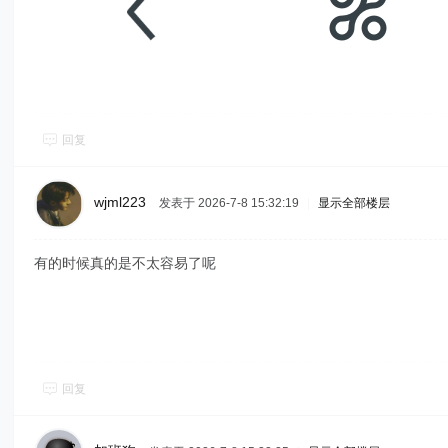
回复
wjml223
发表于 2026-7-8 15:32:19
|
显示全部楼层
有的时候真的是不太容易了呢
回复