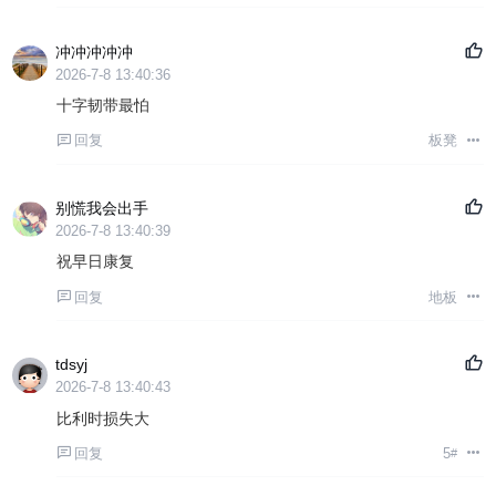
冲冲冲冲冲
2026-7-8 13:40:36
十字韧带最怕
回复
板凳
别慌我会出手
2026-7-8 13:40:39
祝早日康复
回复
地板
tdsyj
2026-7-8 13:40:43
比利时损失大
回复
5
#