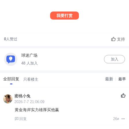
我要打赏
支持
0
人赞过
球迷广场
加入
48 人加入
全部回复
最新
最早
只看楼主
蜜桃小兔
2026-7-7 21:06:09
黄金海岸实力雄厚买他赢
回复
26
#