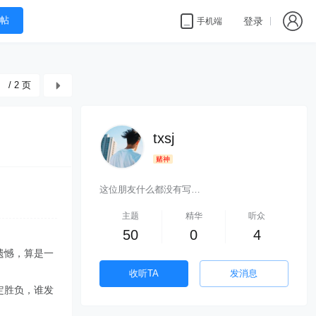
帖
登录
手机端
/ 2 页
txsj
赌神
这位朋友什么都没有写…
主题
精华
听众
50
0
4
遗憾，算是一
收听TA
发消息
定胜负，谁发