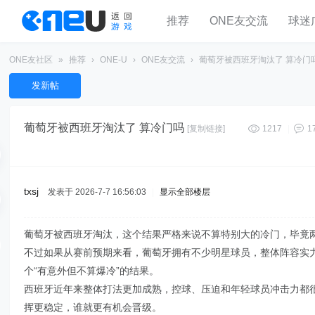
推荐
ONE友交流
球迷
ONE友社区
»
推荐
›
ONE-U
›
ONE友交流
›
葡萄牙被西班牙淘汰了 算冷门
发新帖
葡萄牙被西班牙淘汰了 算冷门吗
[复制链接]
1217
|
1
txsj
发表于 2026-7-7 16:56:03
|
显示全部楼层
葡萄牙被西班牙淘汰，这个结果严格来说不算特别大的冷门，毕竟
不过如果从赛前预期来看，葡萄牙拥有不少明星球员，整体阵容实
个“有意外但不算爆冷”的结果。
西班牙近年来整体打法更加成熟，控球、压迫和年轻球员冲击力都
挥更稳定，谁就更有机会晋级。