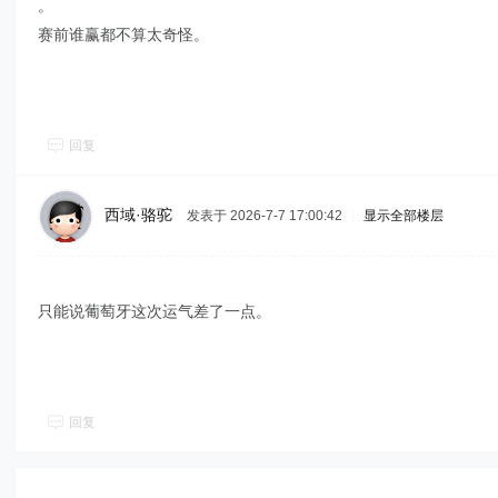
。
赛前谁赢都不算太奇怪。
回复
西域·骆驼
发表于 2026-7-7 17:00:42
|
显示全部楼层
只能说葡萄牙这次运气差了一点。
回复