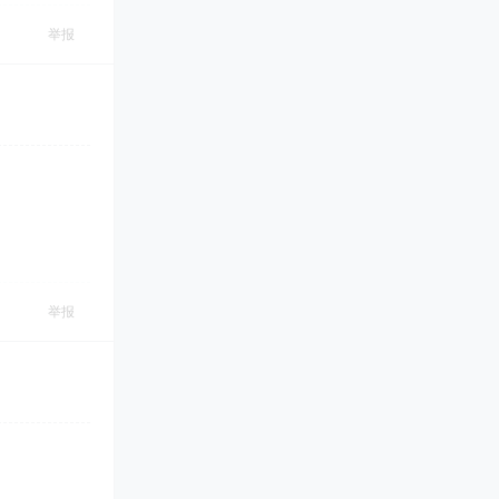
举报
举报