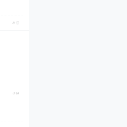
举报
举报