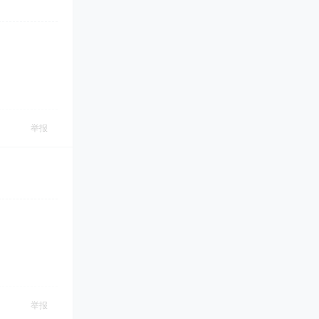
举报
举报