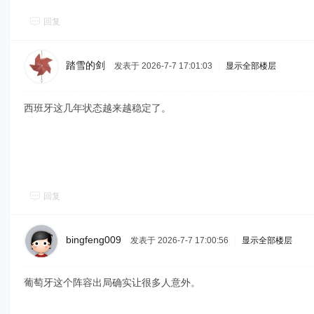
回复
踏雪的剑
发表于 2026-7-7 17:01:03
|
显示全部楼层
西班牙这几年状态越来越稳定了。
回复
bingfeng009
发表于 2026-7-7 17:00:56
|
显示全部楼层
葡萄牙这个阵容出局确实让很多人意外。