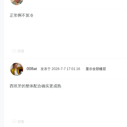
正常啊不算冷
回复
008at
发表于 2026-7-7 17:01:16
|
显示全部楼层
西班牙的整体配合确实更成熟
回复