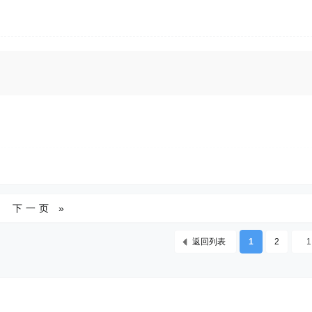
下一页 »
返回列表
1
2