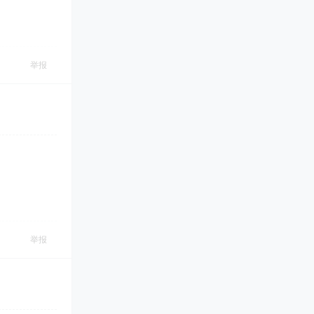
举报
举报