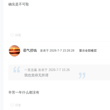
确实是不可取
回复
霸气捞钱
发表于 2026-7-7 15:26:28
|
显示全部楼层
一直连赢 发表于 2026-7-7 15:26
我也觉得无所谓
辛苦一年什么都没有
回复