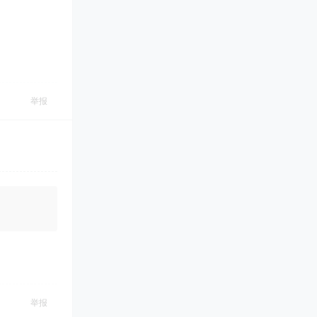
举报
举报