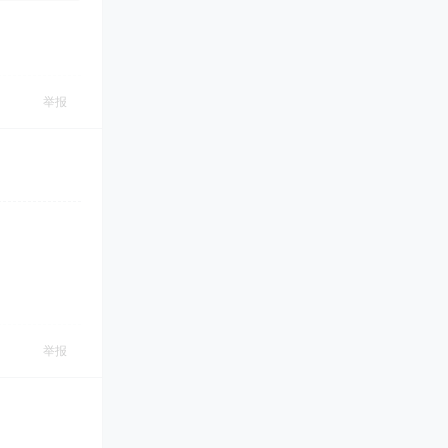
举报
举报