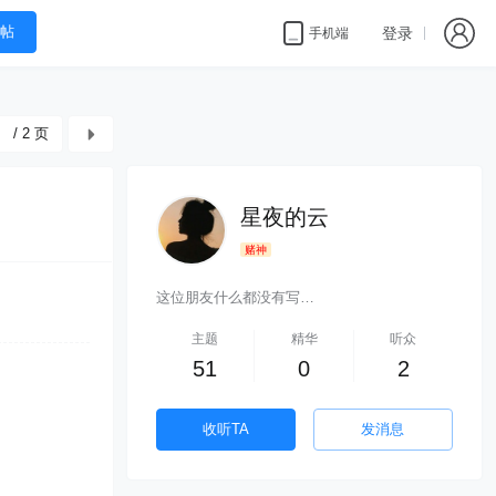
帖
登录
手机端
/ 2 页
星夜的云
赌神
这位朋友什么都没有写…
主题
精华
听众
51
0
2
收听TA
发消息