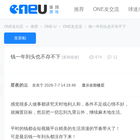
推荐
ONE友交流
球迷
ONE友社区
»
推荐
›
ONE-U
›
ONE友交流
›
钱一年到头也不存不下
发新帖
钱一年到头也不存不下
[复制链接]
674
|
12
星夜的云
发表于 2026-7-7 14:16:46
|
显示全部楼层
感觉很多人做事都讲究天时地利人和，条件不足或心情不好，
就搁置目标，然后把一切忘到九霄云外，继续麻木地生活。
平时的钱都会短视频平台精美的生活浪漫的节奏带火了！
可是最后钱一年到头都没存下来！