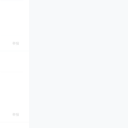
举报
举报