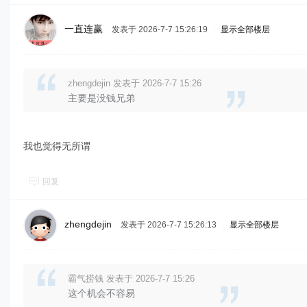
一直连赢
发表于 2026-7-7 15:26:19
|
显示全部楼层
zhengdejin 发表于 2026-7-7 15:26
主要是没钱兄弟
我也觉得无所谓
回复
zhengdejin
发表于 2026-7-7 15:26:13
|
显示全部楼层
霸气捞钱 发表于 2026-7-7 15:26
这个机会不容易