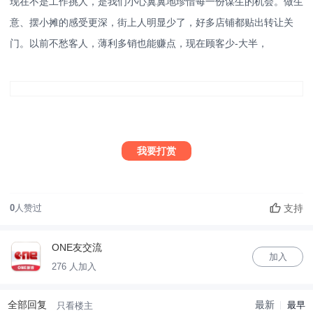
现在不是工作挑人，是我们小心翼翼地珍惜每一份谋生的机会。做生
意、摆小摊的感受更深，街上人明显少了，好多店铺都贴出转让关
门。以前不愁客人，薄利多销也能赚点，现在顾客少-大半，
我要打赏
支持
0
人赞过
ONE友交流
加入
276 人加入
全部回复
最新
最早
只看楼主