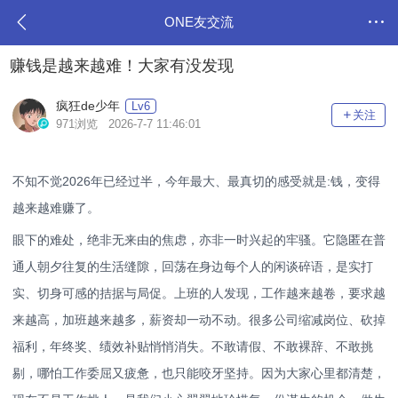
ONE友交流
赚钱是越来越难！大家有没发现
疯狂de少年
Lv6
关注
971浏览 2026-7-7 11:46:01
不知不觉2026年已经过半，今年最大、最真切的感受就是:钱，变得
越来越难赚了。
眼下的难处，绝非无来由的焦虑，亦非一时兴起的牢骚。它隐匿在普
通人朝夕往复的生活缝隙，回荡在身边每个人的闲谈碎语，是实打
实、切身可感的拮据与局促。上班的人发现，工作越来越卷，要求越
来越高，加班越来越多，薪资却一动不动。很多公司缩减岗位、砍掉
福利，年终奖、绩效补贴悄悄消失。不敢请假、不敢裸辞、不敢挑
剔，哪怕工作委屈又疲惫，也只能咬牙坚持。因为大家心里都清楚，