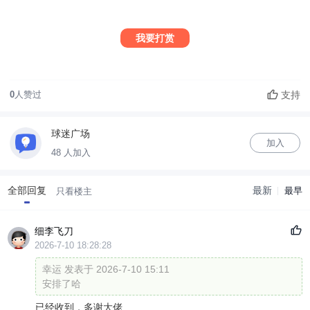
我要打赏
支持
0
人赞过
球迷广场
加入
48 人加入
全部回复
最新
最早
只看楼主
细李飞刀
2026-7-10 18:28:28
幸运 发表于 2026-7-10 15:11
安排了哈
已经收到，多谢大佬