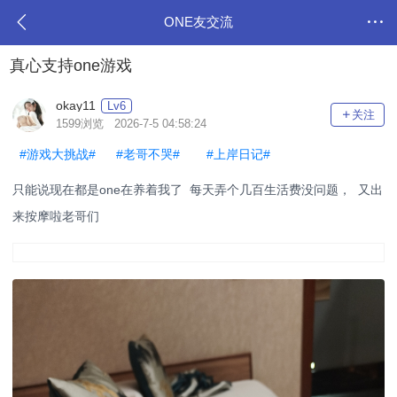
ONE友交流
真心支持one游戏
okay11
Lv6
关注
1599浏览 2026-7-5 04:58:24
#游戏大挑战#
#老哥不哭#
#上岸日记#
只能说现在都是one在养着我了 每天弄个几百生活费没问题， 又出
来按摩啦老哥们