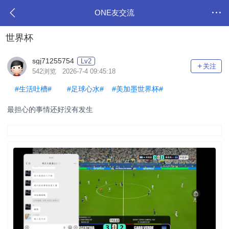
ONE友交流
世界杯
sgj71255754
Lv2
关注
542浏览 2026-7-4 09:45:18
#生活吐槽#
#足球心水#
#美加墨世界杯#
最担心的事情还好没有发生