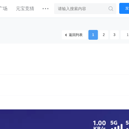
广场
元宝竞猜
发
返回列表
1
2
3