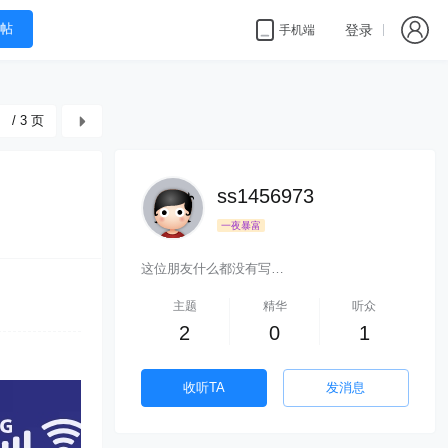
帖
登录
手机端
/ 3 页
ss1456973
一夜暴富
这位朋友什么都没有写…
主题
精华
听众
2
0
1
收听TA
发消息