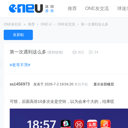
推荐
ONE友交流
球迷
ONE友社区
»
推荐
›
ONE-U
›
ONE友交流
›
第一次遇到这么多
发新帖
第一次遇到这么多
[复制链接]
922
|
24
#老哥不哭#
ss1456973
发表于 2026-7-2 19:04:20
来自手机
|
显示全部楼层
可惜，后面高倍10多次全是空转，以为会来个大的，结果哎