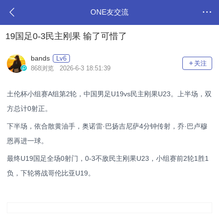
ONE友交流
19国足0-3民主刚果 输了可惜了
bands
Lv6
关注
868浏览 2026-6-3 18:51:39
土伦杯小组赛A组第2轮，中国男足U19vs民主刚果U23。上半场，双
方总计0射正。
下半场，依合散黄油手，奥诺雷·巴扬吉尼萨4分钟传射，乔·巴卢穆
恩再进一球。
最终U19国足全场0射门，0-3不敌民主刚果U23，小组赛前2轮1胜1
负，下轮将战哥伦比亚U19。