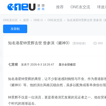
推荐
ONE友交流
球迷
ONE友社区
»
推荐
›
ONE-U
›
ONE友交流
›
知名港星钟景辉去世 曾参演《
发新帖
知名港星钟景辉去世 曾参演《赌神3》
[复制链接]
866
|
七笼猪
发表于 2026-6-3 18:26:47
|
显示全部楼层
知名港星钟景辉的离世，让不少影迷感到惋惜与不舍。作为香港影
《赌神3》等。他的演出风格沉稳自然，虽多以配角或客串身份出
钟景辉不仅是一位演员，更是香港演艺发展的见证者之一。他在荧
个时代的渐渐远去。