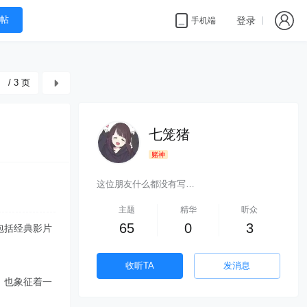
帖
登录
手机端
/ 3 页
七笼猪
赌神
这位朋友什么都没有写…
主题
精华
听众
65
0
3
包括经典影片
收听TA
发消息
，也象征着一