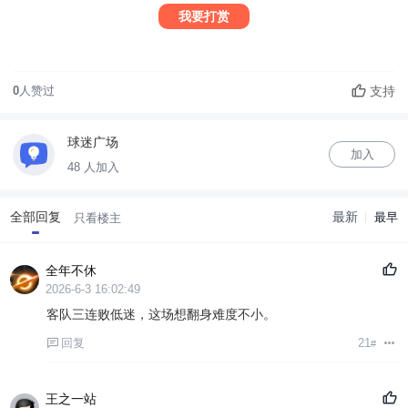
我要打赏
支持
0
人赞过
球迷广场
加入
48 人加入
全部回复
最新
最早
只看楼主
全年不休
2026-6-3 16:02:49
客队三连败低迷，这场想翻身难度不小。
回复
21
#
王之一站