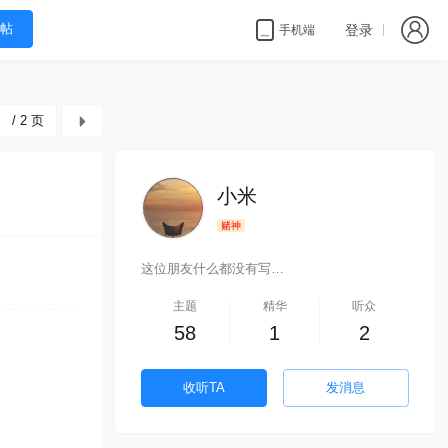
帖
登录
手机端
/ 2 页
小米
赌神
这位朋友什么都没有写…
主题
精华
听众
58
1
2
收听TA
发消息