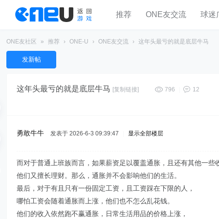
推荐
ONE友交流
球迷
ONE友社区
»
推荐
›
ONE-U
›
ONE友交流
›
这年头最亏的就是底层牛马
发新帖
这年头最亏的就是底层牛马
[复制链接]
796
|
12
勇敢牛牛
发表于 2026-6-3 09:39:47
|
显示全部楼层
而对于普通上班族而言，如果薪资足以覆盖通胀，且还有其他一些
他们又擅长理财。那么，通胀并不会影响他们的生活。
最后，对于有且只有一份固定工资，且工资踩在下限的人，
哪怕工资会随着通胀而上涨，他们也不怎么乱花钱。
他们的收入依然跑不赢通胀，日常生活用品的价格上涨，