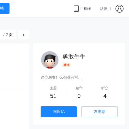
帖
登录
手机端
/ 2 页
勇敢牛牛
赌神
这位朋友什么都没有写…
主题
精华
听众
51
0
4
收听TA
发消息