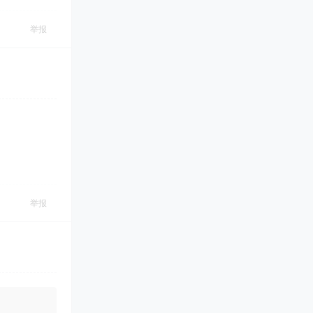
举报
举报