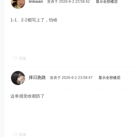
linkwan
发表于 2026-6-2 23:58:42
|
显示全部楼层
1-1、2-2都写上了，怕啥
回复
择日跑路
发表于 2026-6-2 23:58:47
|
显示全部楼层
这单感觉啥都防了
回复