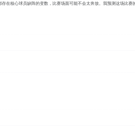
都存在核心球员缺阵的变数，比赛场面可能不会太奔放。我预测这场比赛