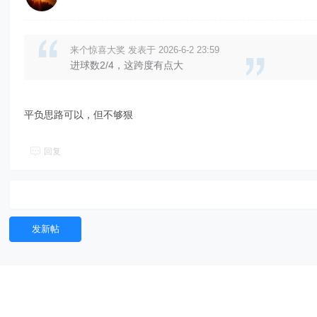
来个惊喜大奖 发表于 2026-6-2 23:59
进球数2/4，这跨度有点大
平负思路可以，但不够狠
回复
发新帖