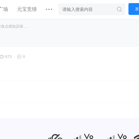
广场
元宝竞猜
发
点就知足啦 ...
673
|
0