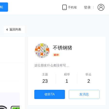
帖
登录
手机端
返回列表
不锈钢猪
赌神
这位朋友什么都没有写…
主题
精华
听众
23
1
2
收听TA
发消息