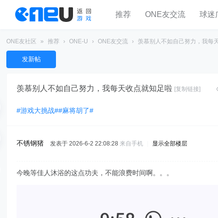
推荐
ONE友交流
球迷
ONE友社区
»
推荐
›
ONE-U
›
ONE友交流
›
羡慕别人不如自己努力，我每天收
发新帖
羡慕别人不如自己努力，我每天收点就知足啦
[复制链接]
#游戏大挑战#
#麻将胡了#
不锈钢猪
发表于 2026-6-2 22:08:28
来自手机
|
显示全部楼层
今晚等佳人沐浴的这点功夫，不能浪费时间啊。。。