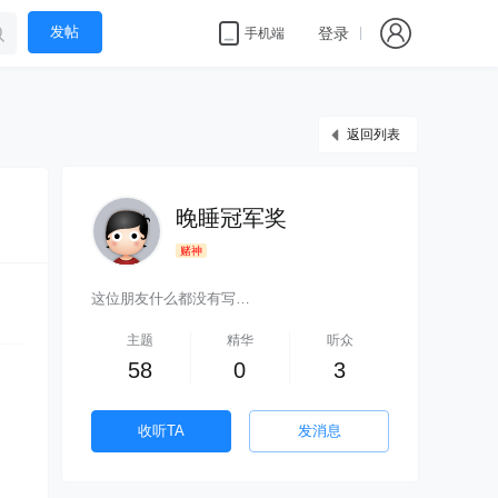
发帖
登录
手机端
返回列表
晚睡冠军奖
赌神
这位朋友什么都没有写…
主题
精华
听众
58
0
3
收听TA
发消息