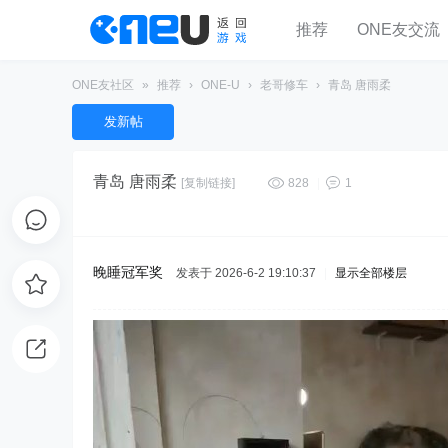
推荐
ONE友交流
ONE友社区
»
推荐
›
ONE-U
›
老哥修车
›
青岛 唐雨柔
发新帖
青岛 唐雨柔
[复制链接]
828
|
1
晚睡冠军奖
发表于 2026-6-2 19:10:37
|
显示全部楼层