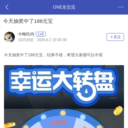
ONE友交流
今天抽奖中了188元宝
今晚吃鸡
Lv6
关注
1025浏览 2026-6-2 19:00:39
今天抽奖中了188元宝，结果不错，希望大家都可以中奖