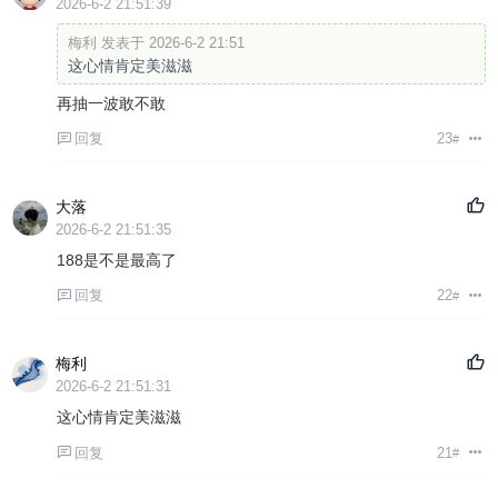
2026-6-2 21:51:39
梅利 发表于 2026-6-2 21:51
这心情肯定美滋滋
再抽一波敢不敢
回复
23
#
大落
2026-6-2 21:51:35
188是不是最高了
回复
22
#
梅利
2026-6-2 21:51:31
这心情肯定美滋滋
回复
21
#