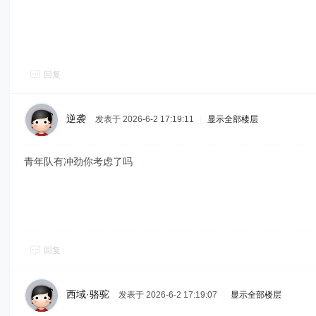
回复
逆袭
发表于 2026-6-2 17:19:11
|
显示全部楼层
青年队有冲劲你考虑了吗
回复
西域·骆驼
发表于 2026-6-2 17:19:07
|
显示全部楼层