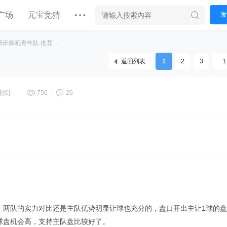
广场
元宝竞猜
发
斯班狮吼青年队 推荐 ...
返回列表
1
2
3
链接]
756
|
26
，两队的实力对比还是主队优势明显让球也充分的，盘口开出主让1球的
球盘机会高，支持主队盘比较好了。