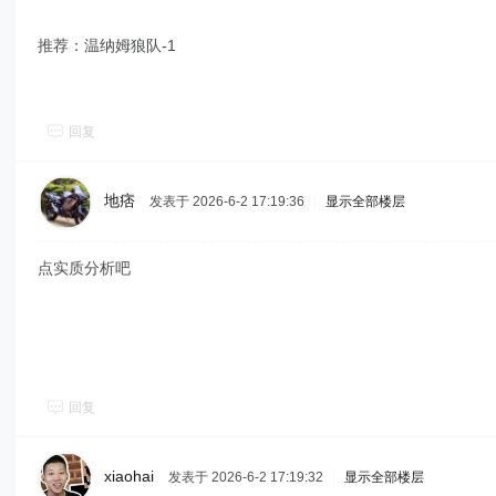
推荐：温纳姆狼队-1
回复
地痞
发表于 2026-6-2 17:19:36
|
显示全部楼层
点实质分析吧
回复
xiaohai
发表于 2026-6-2 17:19:32
|
显示全部楼层