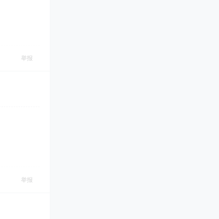
举报
举报