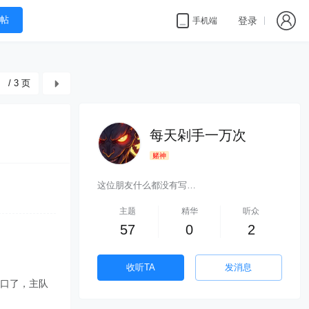
帖
登录
手机端
/ 3 页
每天剁手一万次
赌神
这位朋友什么都没有写…
主题
精华
听众
57
0
2
收听TA
发消息
盘口了，主队