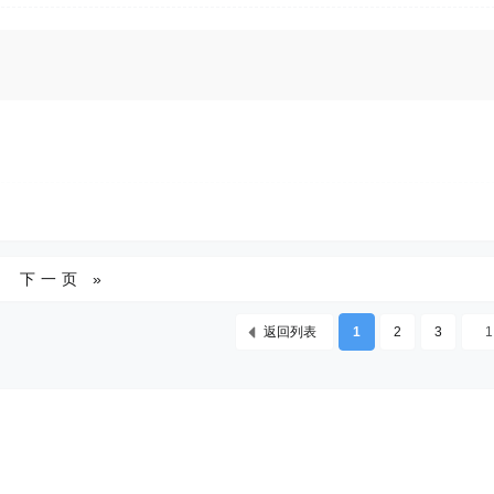
下一页 »
返回列表
1
2
3