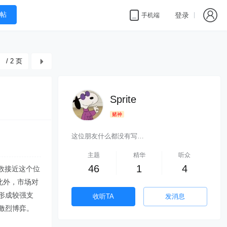
帖
登录
手机端
/ 2 页
Sprite
赌神
这位朋友什么都没有写…
主题
精华
听众
46
1
4
数接近这个位
此外，市场对
形成较强支
收听TA
发消息
激烈博弈。