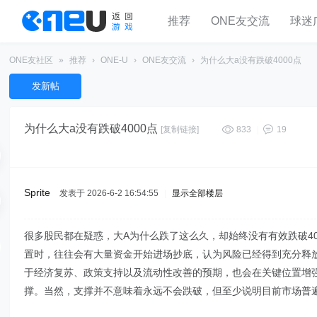
推荐
ONE友交流
球迷
ONE友社区
»
推荐
›
ONE-U
›
ONE友交流
›
为什么大a没有跌破4000点
发新帖
为什么大a没有跌破4000点
[复制链接]
833
|
19
Sprite
发表于 2026-6-2 16:54:55
|
显示全部楼层
很多股民都在疑惑，大A为什么跌了这么久，却始终没有有效跌破40
置时，往往会有大量资金开始进场抄底，认为风险已经得到充分释
于经济复苏、政策支持以及流动性改善的预期，也会在关键位置增强
撑。当然，支撑并不意味着永远不会跌破，但至少说明目前市场普遍