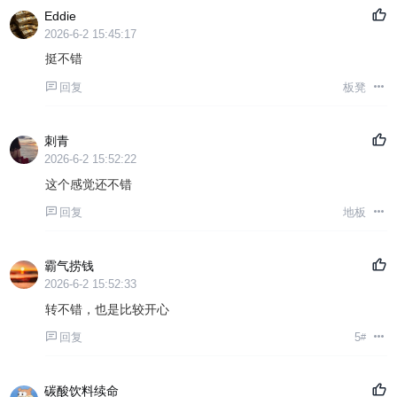
Eddie
2026-6-2 15:45:17
挺不错
回复
板凳
刺青
2026-6-2 15:52:22
这个感觉还不错
回复
地板
霸气捞钱
2026-6-2 15:52:33
转不错，也是比较开心
回复
5
#
碳酸饮料续命