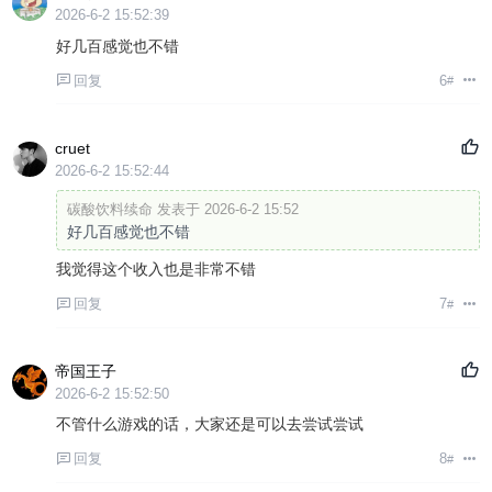
2026-6-2 15:52:39
好几百感觉也不错
回复
6
#
cruet
2026-6-2 15:52:44
碳酸饮料续命 发表于 2026-6-2 15:52
好几百感觉也不错
我觉得这个收入也是非常不错
回复
7
#
帝国王子
2026-6-2 15:52:50
不管什么游戏的话，大家还是可以去尝试尝试
回复
8
#