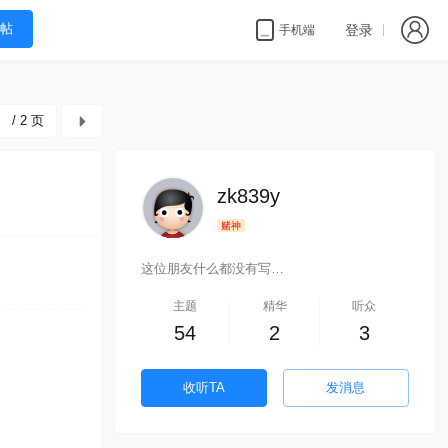
帖
登录
手机端
/ 2 页
zk839y
赌神
这位朋友什么都没有写…
主题
精华
听众
54
2
3
收听TA
发消息