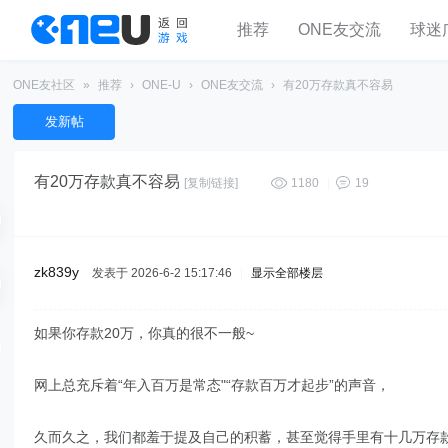
推荐
ONE友交流
球迷
ONE友社区
»
推荐
›
ONE-U
›
ONE友交流
›
有20万存款真不容易
发新帖
有20万存款真不容易
[复制链接]
1180
|
19
zk839y
发表于 2026-6-2 15:17:46
|
显示全部楼层
如果你存款20万，你真的很不一般~
网上总充斥着“年入百万是常态"“存款百万才起步”的声音，
久而久之，我们都羞于提及自己的积蓄，甚至觉得手里有十几万存