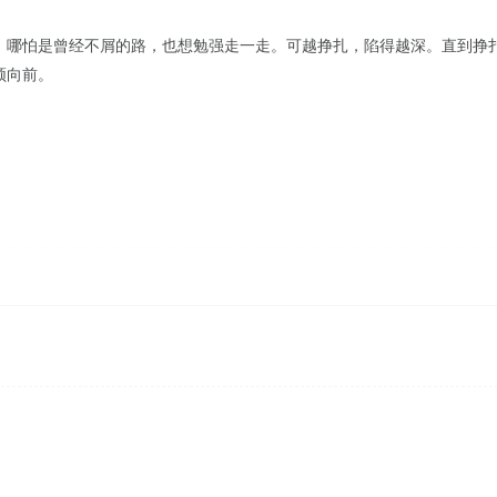
，哪怕是曾经不屑的路，也想勉强走一走。可越挣扎，陷得越深。直到挣
须向前。