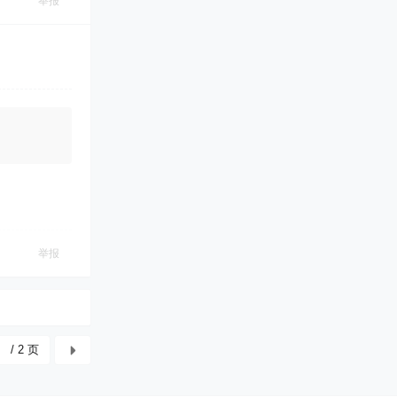
举报
举报
/ 2 页