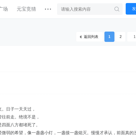
广场
元宝竞猜
发
返回列表
1
2
义。日子一天天过，
管往前走。绝境不是，
是四面八方都堵死了。
经微弱的希望，像一盏盏小灯，一盏接一盏熄灭。慢慢才承认，前面真的