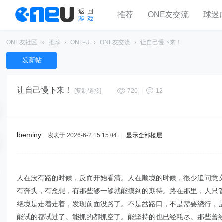
推荐
ONE友交流
球迷
ONE友社区
»
推荐
›
ONE-U
›
ONE友交流
›
让自己慢下来！
发新帖
让自己慢下来！
[复制链接]
720
|
12
lbeminy
发表于 2026-6-2 15:15:04
|
显示全部楼层
人在没有路的时候，反而开始看清。人在顺境的时候，很少追问意
有奔头，有念想，有那些够一够就能摸到的期待。路在那里，人只
绝境是走着走着，发现前面没路了。不是岔路口，不是需要绕行，
能试的都试过了。能抓的都抓空了。能坚持的也已经耗尽。那些曾