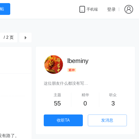
帖
登录
手机端
/ 2 页
lbeminy
赌神
这位朋友什么都没有写…
主题
精华
听众
55
0
3
收听TA
发消息
没有路了。