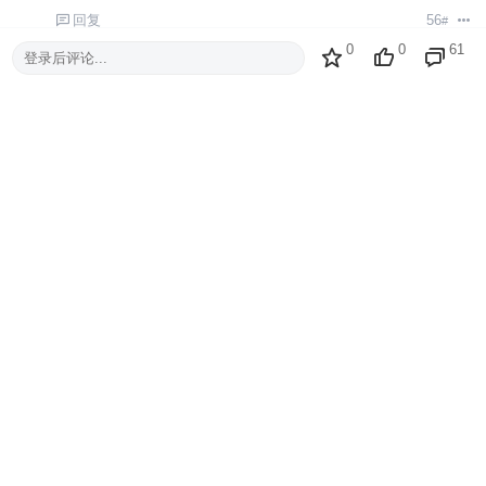
回复
56
#
0
0
61
登录后评论...
小林他爸
2026-6-3 14:32:39
厉害
回复
55
#
bands
2026-6-3 11:19:23
niubi
回复
54
#
上一页
第1页
下一页
千元揽78万，全员皆可逆袭，下一个锦鲤就是你！