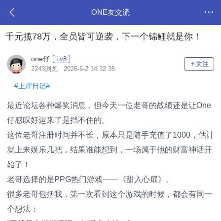
ONE友交流
千元揽78万，全员皆可逆袭，下一个锦鲤就是你！
one仔
Lv8
关注
2243浏览 2026-6-2 14:32:35
#上岸日记#
最近论坛各种爆奖消息，但今天一位老哥的战绩还是让One
仔感叹好运来了是挡不住的。
这位老哥注册时间并不长，原本只是随手充值了1000，估计
就上来娱乐几把，结果谁能想到，一场属于他的财富神话开
始了！
老哥选择的是PPG热门游戏——《甜入心扉》。
很多老哥包括我，第一次看到这个游戏的时候，都会有同一
个想法：