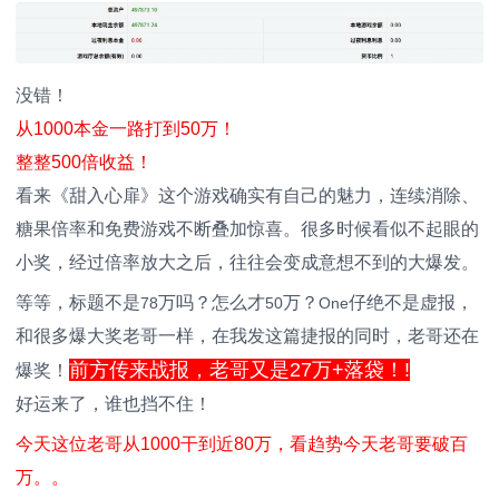
没错！
从1000本金一路打到50万！
整整500倍收益！
看来《甜入心扉》这个游戏确实有自己的魅力，连续消除、
糖果倍率和免费游戏不断叠加惊喜。很多时候看似不起眼的
小奖，经过倍率放大之后，往往会变成意想不到的大爆发。
等等，标题不是
万吗？怎么才
万？
仔绝不是虚报，
78
50
One
和很多爆大奖老哥一样，在我发这篇捷报的同时，老哥还在
前方传来战报，老哥又是27万+落袋！!
爆奖！
好运来了，谁也挡不住！
今天这位老哥从1000干到近80万，看趋势今天老哥要破百
万。。