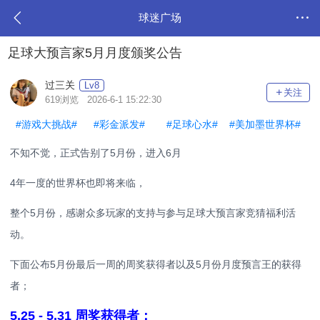
球迷广场
足球大预言家5月月度颁奖公告
过三关
Lv8
关注
619浏览 2026-6-1 15:22:30
#游戏大挑战#
#彩金派发#
#足球心水#
#美加墨世界杯#
不知不觉，正式告别了5月份，进入6月
4年一度的世界杯也即将来临，
整个5月份，感谢众多玩家的支持与参与足球大预言家竞猜福利活
动。
下面公布5月份最后一周的周奖获得者以及5月份月度预言王的获得
者；
5.25 - 5.31 周奖获得者：