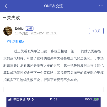
ONE友交流
三关失败
Eddie
Lv6
关注
1875浏览 2025-12-4 12:02:38
#生活吐槽#
过三关看似简单迈出第一步就是梭哈，第一口的胜负需要很
大的运气加持。可惜了这样的结果中奖都是在运气的边缘化。，本场
彩票三关计划看来还是没有太多的运气：第一把失败及时止损！这也
算是成功管控资金当下一个策略咯，紧接着它后面开的路子图心里模
拟真实下注连续失败三次，折算下来要亏不少本金。