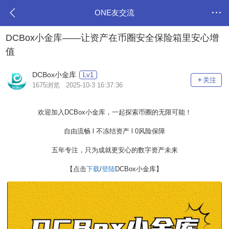
ONE友交流
DCBox小金库——让资产在币圈安全保险箱里安心增
值
DCBox小金库
Lv1
关注
1675浏览 2025-10-3 16:37:36
欢迎加入DCBox小金库，一起探索币圈的无限可能！
自由流畅 l 不冻结资产 l 0风险保障
五年专注，只为成就更安心的数字资产未来
【点击
下载
/
登陆
DCBox小金库】